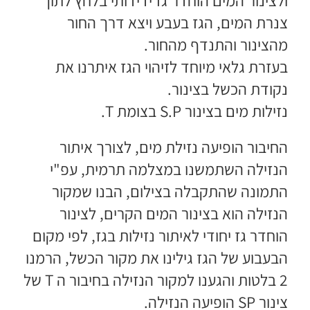
ולצינור המים הוחדר גז ידידותי בלחץ לתוך
צנרת המים, הגז בעבע ויצא דרך החור
מהצינור והתנדף מהחור.
בעזרת גלאי מיוחד לזיהוי הגז איתרנו את
נקודת הכשל בצינור.
נזילות מים בצינור S.P בצומת T.
החיבור הופיעה נזילת מים, לצורך
איתור
הנזילה
השתמשנו
במצלמה תרמית
, עפ"י
התמונה שהתקבלה בצילום, הבנו שמקור
הנזילה הוא בצינור המים הקרים, לצינור
הוחדר גז יחודי ל
איתור נזילות בגז
, לפי מקום
הבעבוע של הגז גילינו את מקור הכשל, הרמנו
2 בלטות והגענו למקור הנזילה בחיבור ה T של
צינור SP הופיעה הנזילה.