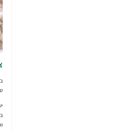
צ
בע
טי
יש
בא
וא