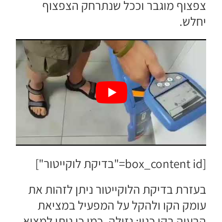
צפצוף מוגבר וככל שנתרחק הצפצוף
יחלש.
[box_content id="בדיקת לוקייטור"]
בעזרת בדיקת הלוקייטור ניתן לזהות את
עומק הקו ולהקל על המפעיל במציאת
הבעיה בקו כגון: נזילה. כמו כן ניתן למצוא