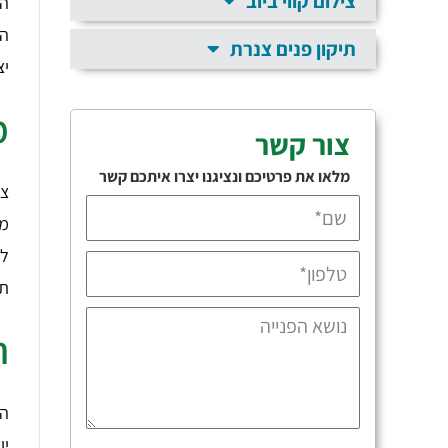
צילום קווי ביוב
הג
הל
תיקון פנים צנרת
יצ
מ
צור קשר
מלאו את פרטיכם ונציגנו יצרו איתכם קשר
צנ
מש
למ
תע
ח
הח
יו